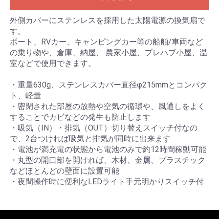
外側カバーにステンレスを採用した太陽電源の換気扇で
す。
ボート、RVカー、キャンピングカー等の船舶/車両など
の乗り物や、倉庫、納屋、 農家小屋、プレハブ小屋、温
室などで使用できます。
・重量630g、ステンレスカバー直径φ215mmとコンパク
ト、軽量
・密閉された部屋の放熱や空気の循環や、風通しをよく
することでカビなどの発生も防止します
・吸気（IN）・排気（OUT）切り替えスイッチ付なの
で、2台つければ吸気と排気が同時に出来ます
・電池が満充電の状態から電池のみで約12時間稼動可能
・丸型の開口部を開ければ、木材、金属、プラスチック
などほとんどの壁面に設置可能
・夜間操作時に便利なLEDライト手元明かりスイッチ付