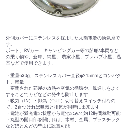
外側カバーにステンレスを採用した太陽電源の換気扇で
す。
ボート、RVカー、キャンピングカー等の船舶/車両など
の乗り物や、倉庫、納屋、 農家小屋、プレハブ小屋、温
室などで使用できます。
・重量630g、ステンレスカバー直径φ215mmとコンパク
ト、軽量
・密閉された部屋の放熱や空気の循環や、風通しをよく
することでカビなどの発生も防止します
・吸気（IN）・排気（OUT）切り替えスイッチ付なの
で、2台つければ吸気と排気が同時に出来ます
・電池が満充電の状態から電池のみで約12時間稼動可能
・丸型の開口部を開ければ、木材、金属、プラスチック
などほとんどの壁面に設置可能