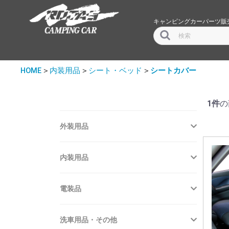
キャンピングカーパーツ販
HOME
＞
内装用品
＞
シート・ベッド
＞
シートカバー
1件
の
外装用品
内装用品
電装品
洗車用品・その他