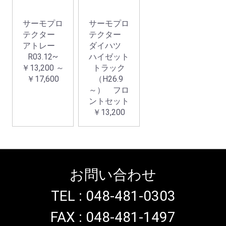
サーモプロ
サーモプロ
テクター
テクター
アトレー
ダイハツ
R03.12~
ハイゼット
￥13,200 ～
トラック
￥17,600
（H26.9
～） フロ
ントセット
￥13,200
お買い物を続ける
カートへ進む
お問い合わせ
TEL : 048-481-0303
FAX : 048-481-1497