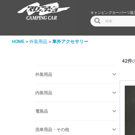
キャンピングカーパーツ販
HOME
＞
外装用品
＞
車外アクセサリー
42件
外装用品
内装用品
電装品
洗車用品・その他