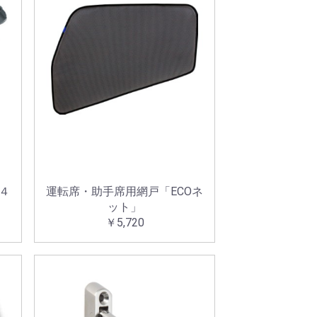
」４
運転席・助手席用網戸「ECOネ
ット」
￥5,720