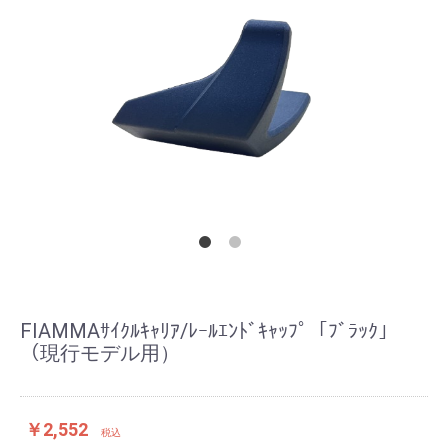
FIAMMAｻｲｸﾙｷｬﾘｱ/ﾚｰﾙｴﾝﾄﾞｷｬｯﾌﾟ「ﾌﾞﾗｯｸ」
（現行モデル用）
￥2,552
税込