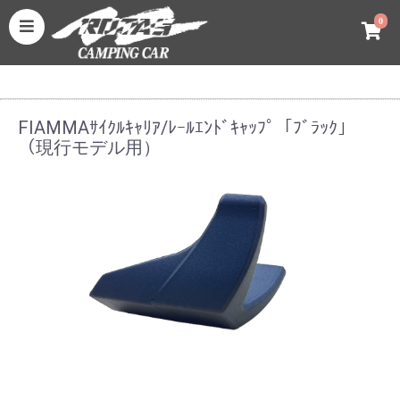
0
FIAMMAｻｲｸﾙｷｬﾘｱ/ﾚｰﾙｴﾝﾄﾞｷｬｯﾌﾟ「ﾌﾞﾗｯｸ」
（現行モデル用）